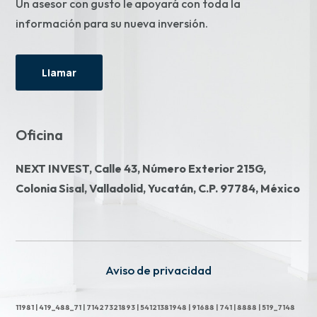
Un asesor con gusto le apoyará con toda la
información para su nueva inversión.
Llamar
Oficina
NEXT INVEST,
Calle 43, Número Exterior 215G,
Colonia Sisal, Valladolid, Yucatán, C.P. 97784, México
Aviso de privacidad
11981 | 419_488_71 | 71427321893 | 54121381948 | 91688 | 741 | 8888 | 519_7148